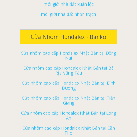
môi giới nhà đất nhơn trạch
Cửa nhôm cao cấp Hondalex Nhật Bản tại Đà
ký gửi nhà đất đồng nai
Nẵng
ký gửi nhà đất biên hoà
Cửa nhôm cao cấp Hondalex Nhật Bản tại Biên
Hòa
ký gửi nhà đất long khánh
Cửa Nhôm Hondalex - Banko
Cửa nhôm cao cấp Hondalex Nhật Bản tại Đồng
ký gửi nhà đất tân phú
Nai
ký gửi nhà đất vĩnh cửu
Cửa nhôm cao cấp Hondalex Nhật Bản tại Bà
Rịa Vũng Tàu
ký gửi nhà đất định quán
Cửa nhôm cao cấp Hondalex Nhật Bản tại Bình
ký gửi nhà đất trảng bom
Dương
ký gửi nhà đất thống nhất
Cửa nhôm cao cấp Hondalex Nhật Bản tại Tiền
Giang
ký gửi nhà đất cẩm mỹ
Cửa nhôm cao cấp Hondalex Nhật Bản tại Long
ký gửi nhà đất long thành
An
ký gửi nhà đất xuân lộc
Cửa nhôm cao cấp Hondalex Nhật Bản tại Cần
Thơ
ký gửi nhà đất nhơn trạch
Cửa nhôm cao cấp Hondalex Nhật Bản tại Cà
Nhà đất biên hòa
Mau