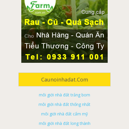
môi giới nhà đất đồng nai
môi giới nhà đất biên hòa
môi giới nhà đất long khánh
môi giới nhà đất tân phú
môi giới nhà đất vĩnh cửu
môi giới nhà đất định quán
Caunoinhadat.com
môi giới nhà đất trảng bom
môi giới nhà đất thống nhất
môi giới nhà đất cẩm mỹ
môi giới nhà đất long thành
môi giới nhà đất xuân lộc