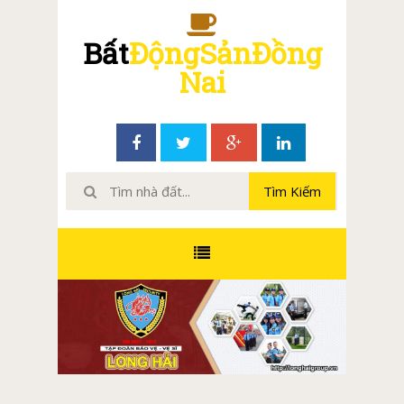
Bất
ĐộngSảnĐồng
Nai