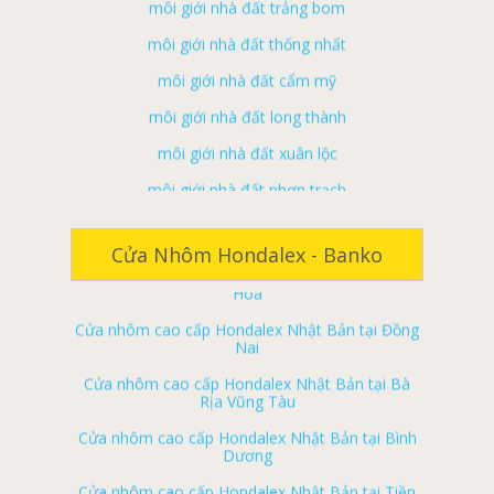
môi giới nhà đất thống nhất
môi giới nhà đất cẩm mỹ
môi giới nhà đất long thành
môi giới nhà đất xuân lộc
môi giới nhà đất nhơn trạch
Cửa nhôm cao cấp Hondalex Nhật Bản tại Đà
ký gửi nhà đất đồng nai
Nẵng
ký gửi nhà đất biên hoà
Cửa nhôm cao cấp Hondalex Nhật Bản tại Biên
Cửa Nhôm Hondalex - Banko
Hòa
ký gửi nhà đất long khánh
Cửa nhôm cao cấp Hondalex Nhật Bản tại Đồng
ký gửi nhà đất tân phú
Nai
ký gửi nhà đất vĩnh cửu
Cửa nhôm cao cấp Hondalex Nhật Bản tại Bà
Rịa Vũng Tàu
ký gửi nhà đất định quán
Cửa nhôm cao cấp Hondalex Nhật Bản tại Bình
ký gửi nhà đất trảng bom
Dương
ký gửi nhà đất thống nhất
Cửa nhôm cao cấp Hondalex Nhật Bản tại Tiền
Giang
ký gửi nhà đất cẩm mỹ