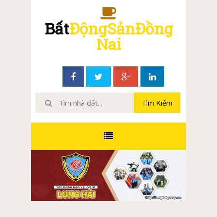
Bất
ĐộngSảnĐồng
Nai