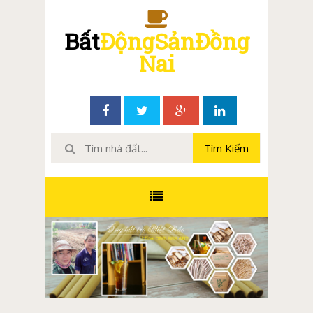
Bất
ĐộngSảnĐồng
Nai