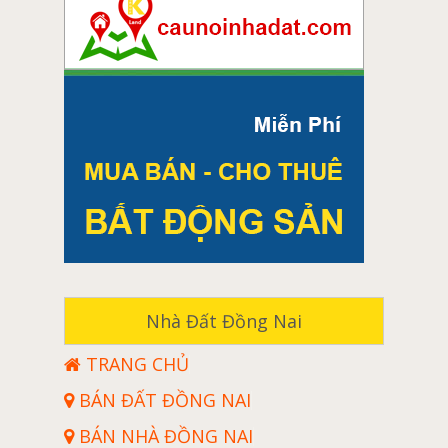
Vách Ngăn Nhôm Hondalex Hệ 56
Vách Ngăn Nhôm Hondalex Hệ 76
Vách Ngăn Nhôm Hondalex Hệ 100
Vật tư phụ ngành nhôm
Đại lí Silicon tại Biên Hoà
Bộ vít lắp đặt Cửa
Nêm kính Cửa nhôm
Nắp đậy đầu vít, lỗ khoan
Khoá điện tử
Tay đẩy hơi, tay co thuỷ lực
Nhà Đất Đồng Nai
Súng bắn Silicon
TRANG CHỦ
Khoá Goal Nhật Bản
BÁN ĐẤT ĐỒNG NAI
Đại lí Silicon tại Đồng Nai
BÁN NHÀ ĐỒNG NAI
Đại lí Silicon tại Long An